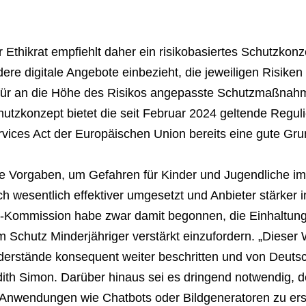
 Ethikrat empfiehlt daher ein risikobasiertes Schutzko
ere digitale Angebote einbezieht, die jeweiligen Risiken
für an die Höhe des Risikos angepasste Schutzmaßnahmen
utzkonzept bietet die seit Februar 2024 geltende Reguli
vices Act der Europäischen Union bereits eine gute Grun
ie Vorgaben, um Gefahren für Kinder und Jugendliche im
h wesentlich effektiver umgesetzt und Anbieter stärker 
-Kommission habe zwar damit begonnen, die Einhaltung 
 Schutz Minderjähriger verstärkt einzufordern. „Dieser
erstände konsequent weiter beschritten und von Deutsc
ith Simon. Darüber hinaus sei es dringend notwendig, 
-Anwendungen wie Chatbots oder Bildgeneratoren zu er