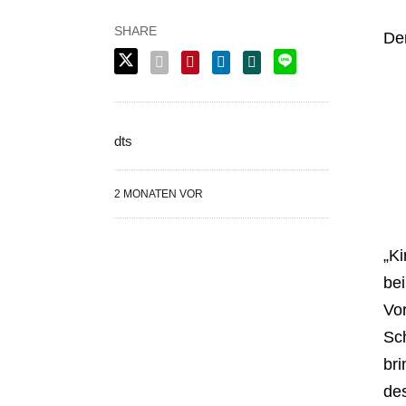
Der
dts
2 MONATEN VOR
„Ki
bei
Vor
Sch
bri
des