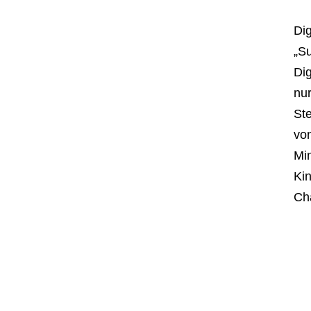
Dig
„S
Dig
nur
St
von
Min
Kin
Cha