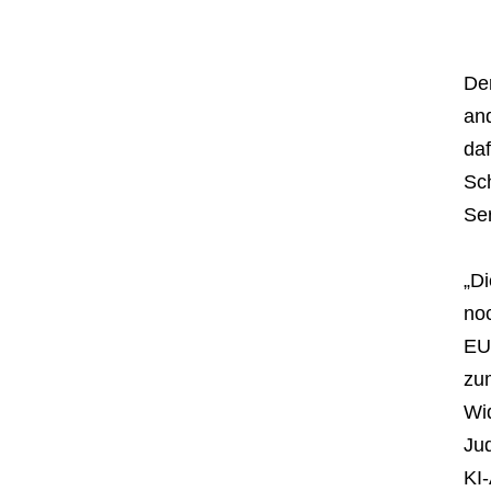
Der
and
da
Sch
Ser
„D
noc
EU
zum
Wid
Jud
KI