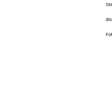
Sta
dt
Fo