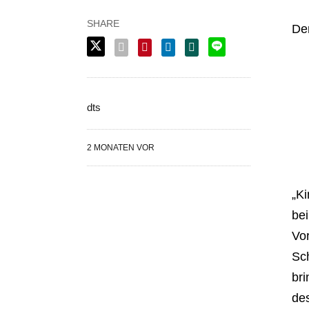
Der
dts
2 MONATEN VOR
„Ki
bei
Vor
Sch
bri
des