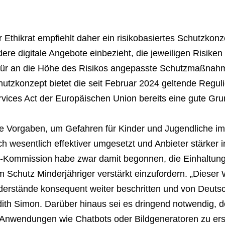
 Ethikrat empfiehlt daher ein risikobasiertes Schutzko
ere digitale Angebote einbezieht, die jeweiligen Risiken
für an die Höhe des Risikos angepasste Schutzmaßnahmen
utzkonzept bietet die seit Februar 2024 geltende Reguli
vices Act der Europäischen Union bereits eine gute Grun
ie Vorgaben, um Gefahren für Kinder und Jugendliche im
h wesentlich effektiver umgesetzt und Anbieter stärker 
-Kommission habe zwar damit begonnen, die Einhaltung 
 Schutz Minderjähriger verstärkt einzufordern. „Dieser
erstände konsequent weiter beschritten und von Deutsc
ith Simon. Darüber hinaus sei es dringend notwendig, 
-Anwendungen wie Chatbots oder Bildgeneratoren zu er