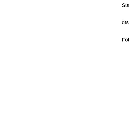
Sta
dt
Fo