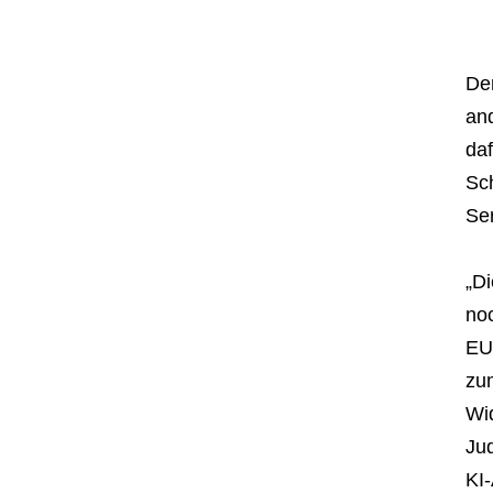
Der
and
da
Sch
Ser
„D
noc
EU
zum
Wid
Jud
KI