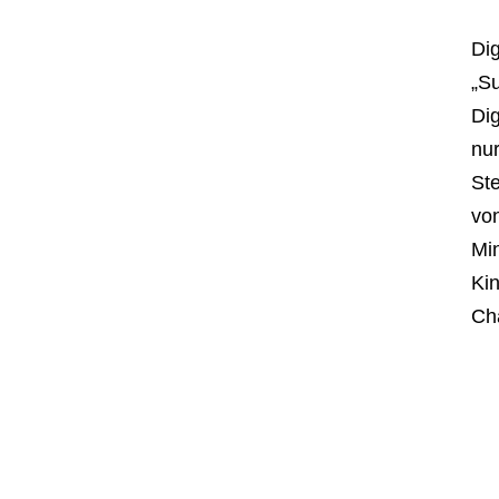
Dig
„S
Dig
nur
St
von
Min
Kin
Cha