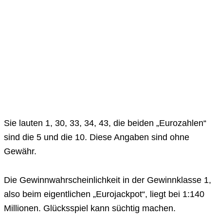
Sie lauten 1, 30, 33, 34, 43, die beiden „Eurozahlen“
sind die 5 und die 10. Diese Angaben sind ohne
Gewähr.
Die Gewinnwahrscheinlichkeit in der Gewinnklasse 1,
also beim eigentlichen „Eurojackpot“, liegt bei 1:140
Millionen. Glücksspiel kann süchtig machen.