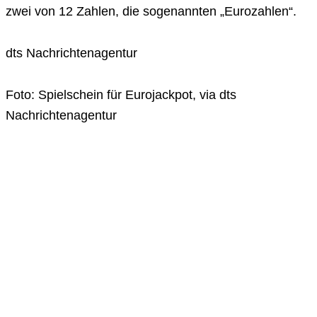
zwei von 12 Zahlen, die sogenannten „Eurozahlen“.
dts Nachrichtenagentur
Foto: Spielschein für Eurojackpot, via dts
Nachrichtenagentur