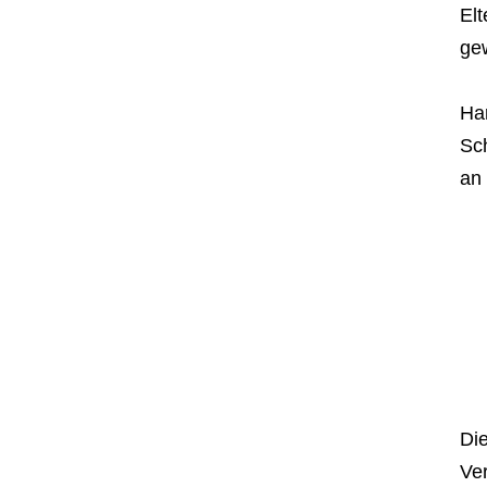
Elt
gew
Ha
Sch
an 
Di
Ver