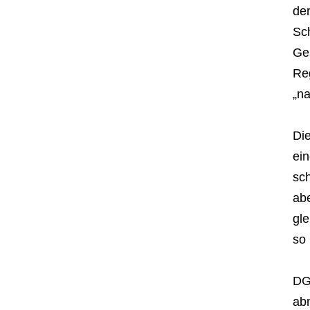
den
Sc
Ge
Re
„na
Die
ein
sch
abe
gle
so 
DG
ab