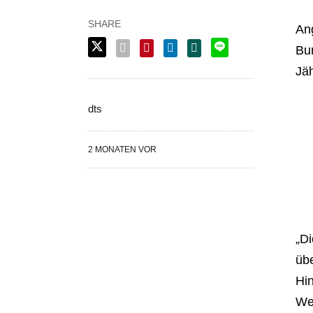
An
Bu
Jäh
dts
2 MONATEN VOR
„D
üb
Hi
Wes