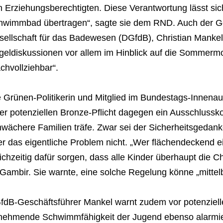
 Erziehungsberechtigten. Diese Verantwortung lässt sic
hwimmbad übertragen“, sagte sie dem RND. Auch der Ge
sellschaft für das Badewesen (DGfdB), Christian Mankel
geldiskussionen vor allem im Hinblick auf die Sommermo
chvollziehbar“.
 Grünen-Politikerin und Mitglied im Bundestags-Innenau
er potenziellen Bronze-Pflicht dagegen ein Ausschlussko
wächere Familien träfe. Zwar sei der Sicherheitsgedank
r das eigentliche Problem nicht. „Wer flächendeckend ei
ichzeitig dafür sorgen, dass alle Kinder überhaupt die
Gambir. Sie warnte, eine solche Regelung könne „mittelb
fdB-Geschäftsführer Mankel warnt zudem vor potenziel
nehmende Schwimmfähigkeit der Jugend ebenso alarmie