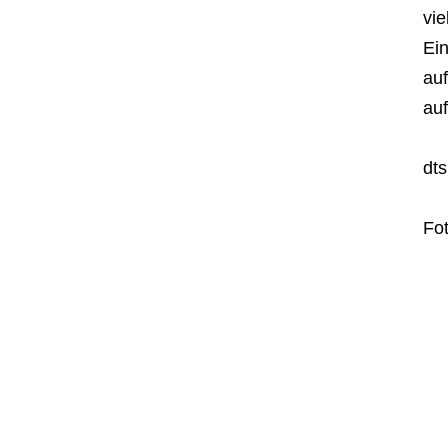
vie
Ein
au
au
dt
Fo