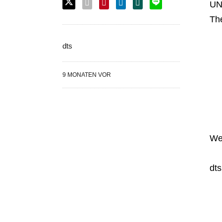
UN
Th
dts
9 MONATEN VOR
We
dt