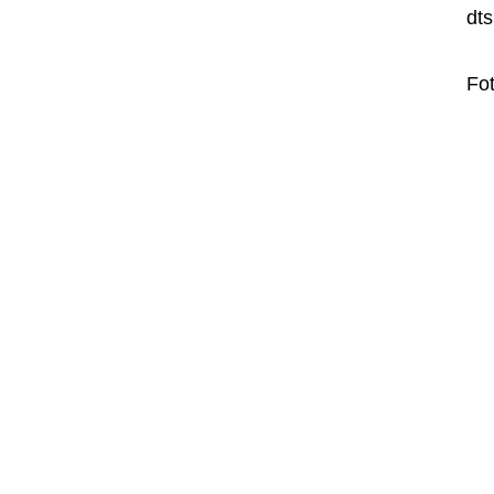
dt
Fot