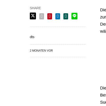
Die
zu
De
wäh
dts
2 MONATEN VOR
Die
Be
Sud