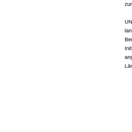
zur
UN-
lan
Ber
Ini
ang
Lä