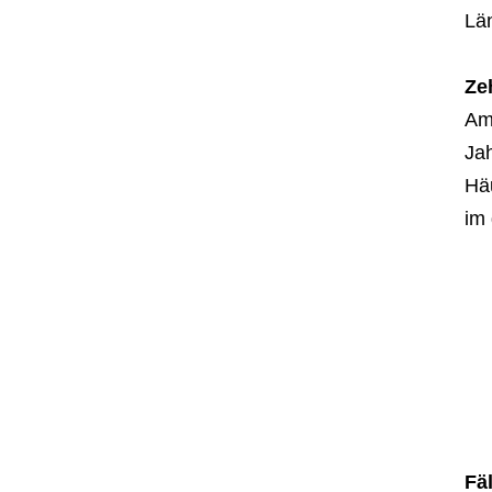
Län
Ze
Am 
Ja
Hä
im
Fä