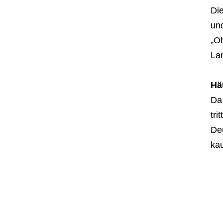
Di
und
„O
La
Hä
Da
tr
De
kau