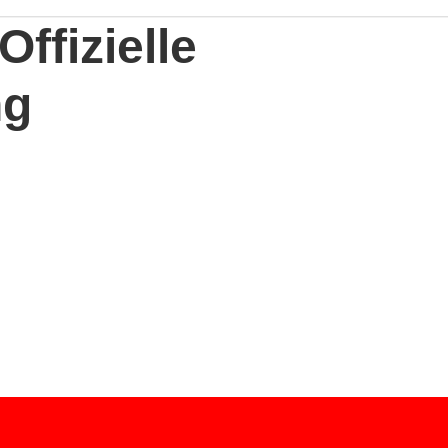
ffizielle
ng