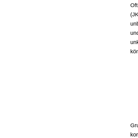
Of
(JK
un
und
unk
kö
Gru
kor