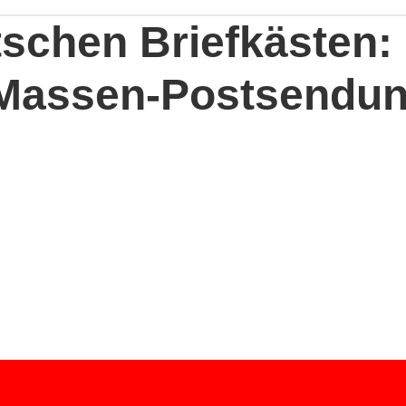
schen Briefkästen: O
Massen-Postsendu