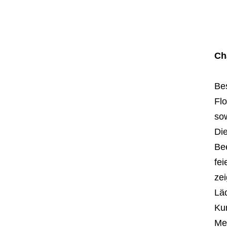
Ch
Bes
Fl
so
Di
Bee
fei
zei
Lä
Ku
Meh