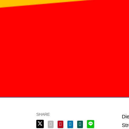
Die
St