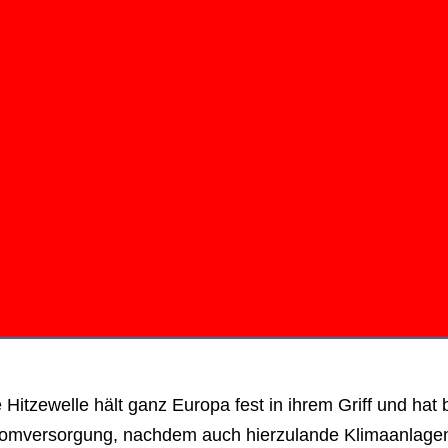
 Hitzewelle hält ganz Europa fest in ihrem Griff und hat
romversorgung, nachdem auch hierzulande Klimaanlagen